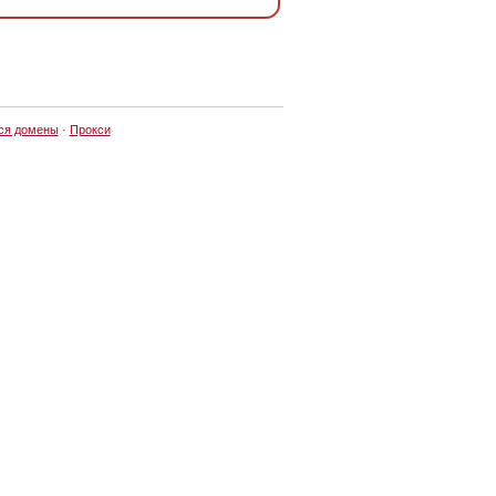
ся домены
·
Прокси