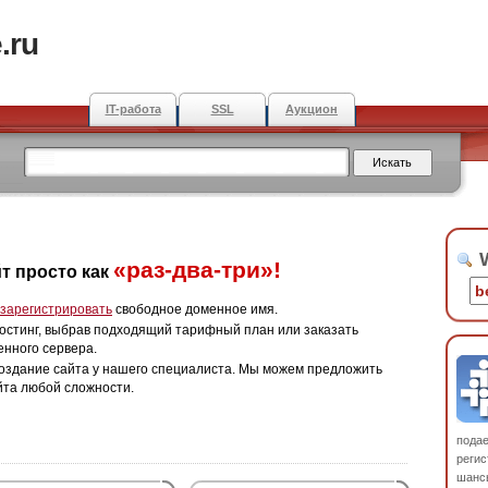
.ru
IT-работа
SSL
Аукцион
W
«раз-два-три»!
т просто как
зарегистрировать
свободное доменное имя.
остинг, выбрав подходящий тарифный план или заказать
енного сервера.
оздание сайта у нашего специалиста. Мы можем предложить
йта любой сложности.
пода
регис
шанс