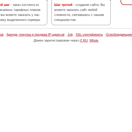
ой шаг
- заказ хостинга из
Шаг третий
- создание сайта. Вы
агаемых тарифных планов.
можете заказать сайт любой
 вы можете заказать у нас
сложности, связавшись с нашим
овку выделенного сервера.
специалистом.
ов
·
Аренда, покупка и продажа IP-адресов
·
Job
·
SSL-сертификаты
·
Освобождающие
Домен зарегистрирован через
i7.RU
.
Whois